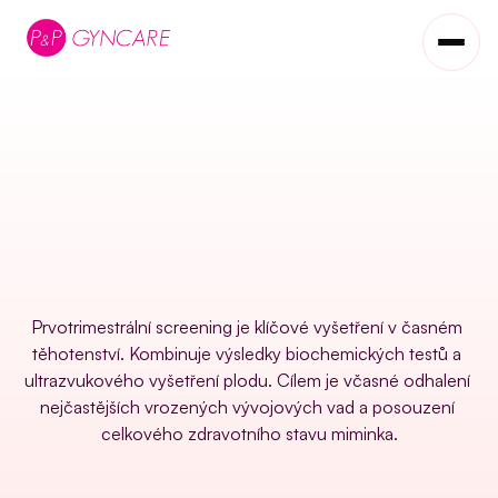
S
c
r
e
e
n
i
n
g
v
I
.
T
r
i
m
e
s
t
r
u
Prvotrimestrální screening je klíčové vyšetření v časném 
těhotenství. Kombinuje výsledky biochemických testů a 
ultrazvukového vyšetření plodu. Cílem je včasné odhalení 
nejčastějších vrozených vývojových vad a posouzení 
celkového zdravotního stavu miminka.
Objednat se