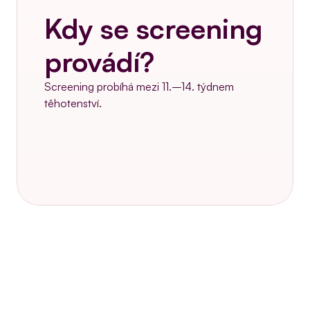
Kdy se screening 
provádí?
Screening probíhá mezi 11.–14. týdnem 
těhotenství.
Objednat se ještě dnes
Kontaktujte nás