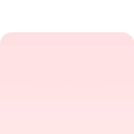
Objednejte se
ještě dnes!
Potřebujete se na něco zeptat nebo si objednat termín? 
Jsme vám k dispozici.
Chci se objednat